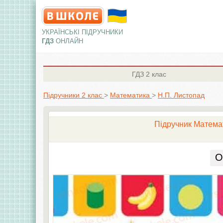
УКРАЇНСЬКІ ПІДРУЧНИКИ
ГДЗ
ОНЛАЙН
ГДЗ
2 клас
Підручники 2 клас
>
Математика
>
Н.П. Листопад
Підручник Математ
О