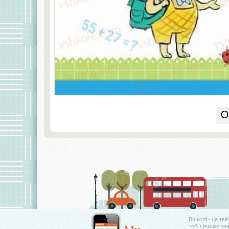
О
Вшколі - це тві
тобі швидко зн