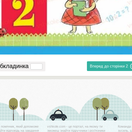
бкладинка
Вперед до сторінки
2
й помічник, який допоможе
vshkole.com - це портал, на якому ти
Команда 
айти відповідь на завдання
зможеш знайти підручники і роз'язники
зусиль, 