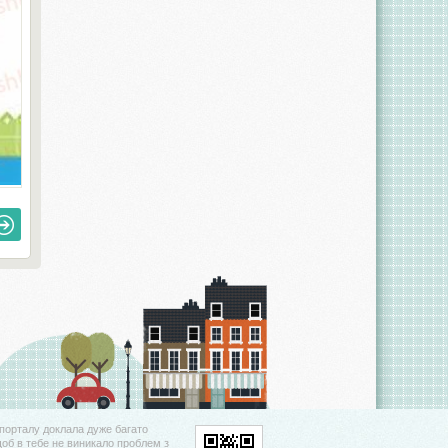
порталу доклала дуже багато
щоб в тебе не виникало проблем з