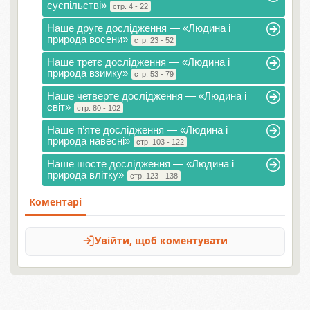
суспільстві»
стр. 4 - 22
Наше друге дослідження — «Людина і
природа восени»
стр. 23 - 52
Наше третє дослідження — «Людина і
природа взимку»
стр. 53 - 79
Наше четверте дослідження — «Людина і
світ»
стр. 80 - 102
Наше п’яте дослідження — «Людина і
природа навесні»
стр. 103 - 122
Наше шосте дослідження — «Людина і
природа влітку»
стр. 123 - 138