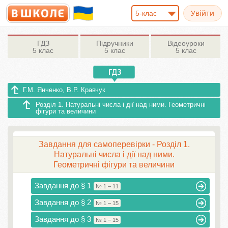
5-клас
ГДЗ
Підручники
Відеоуроки
5 клас
5 клас
5 клас
Г.М. Янченко, В.Р. Кравчук
Розділ 1. Натуральні числа і дії над ними. Геометричні
фігури та величини
Завдання для самоперевірки - Розділ 1.
Натуральні числа і дії над ними.
Геометричні фігури та величини
Завдання до § 1
№ 1 – 11
Завдання до § 2
№ 1 – 15
Завдання до § 3
№ 1 – 15