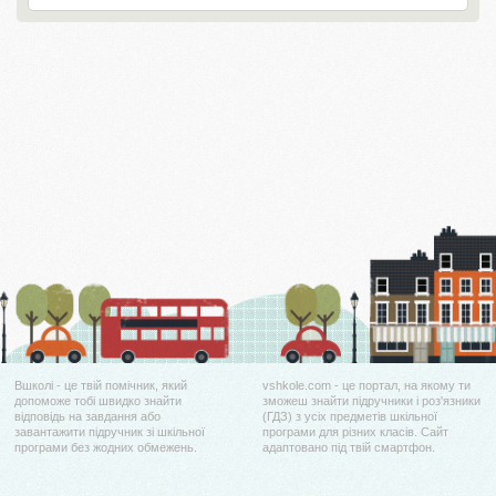
Вшколі - це твій помічник, який
vshkole.com - це портал, на якому ти
допоможе тобі швидко знайти
зможеш знайти підручники і роз'язники
відповідь на завдання або
(ГДЗ) з усіх предметів шкільної
завантажити підручник зі шкільної
програми для різних класів. Сайт
програми без жодних обмежень.
адаптовано під твій смартфон.