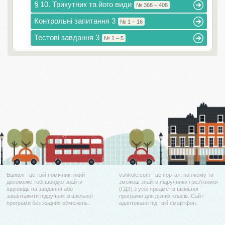
§ 10. Трикутник та його види
№ 368 – 408
Контрольні запитання 3
№ 1 – 16
Тестові завдання 3
№ 1 – 5
Вшколі - це твій помічник, який
vshkole.com - це портал, на якому ти
допоможе тобі швидко знайти
зможеш знайти підручники і роз'язники
відповідь на завдання або
(ГДЗ) з усіх предметів шкільної
завантажити підручник зі шкільної
програми для різних класів. Сайт
програми без жодних обмежень.
адаптовано під твій смартфон.