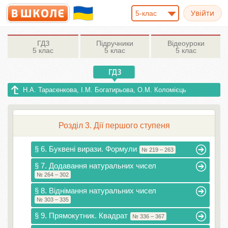
5-клас
ГДЗ
Підручники
Відеоуроки
5 клас
5 клас
5 клас
Н.А. Тарасенкова, І.М. Богатирьова, О.М. Коломієць
Розділ 3. Дії першого ступеня
§ 6. Буквені вирази. Формули
№ 219 – 263
§ 7. Додавання натуральних чисел
№ 264 – 302
§ 8. Віднімання натуральних чисел
№ 303 – 335
§ 9. Прямокутник. Квадрат
№ 336 – 367