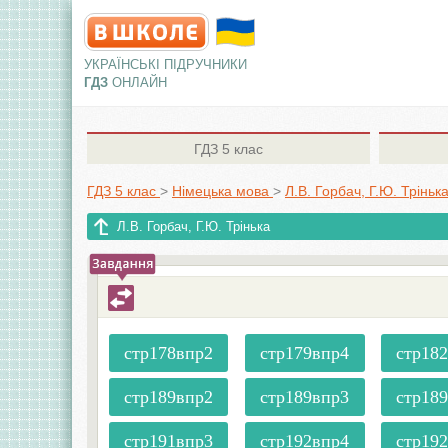
УКРАЇНСЬКІ ПІДРУЧНИКИ
ГДЗ
ОНЛАЙН
ГДЗ
5 клас
ГДЗ 5 клас
>
Німецька мова
>
Л.В. Горбач, Г.Ю. Тріньк
Л.В. Горбач, Г.Ю. Трінька
стр178впр2
стр179впр4
стр18
стр189впр2
стр189впр3
стр18
стр191впр3
стр192впр4
стр19