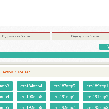
Підручники
5 клас
Відеоуроки
5 клас
а
Lektion 7. Reisen
2впр3
стр184впр4
стр187впр5
стр189впр1
9впр4
стр190впр6
стр191впр1
стр191впр2
2впр5
стр192впр6
стр192впр7
стр193впр2