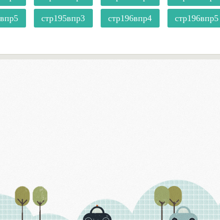
4впр5
стр195впр3
стр196впр4
стр196впр5