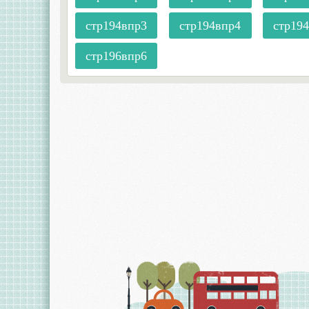
стр194впр3
стр194впр4
стр19
стр196впр6