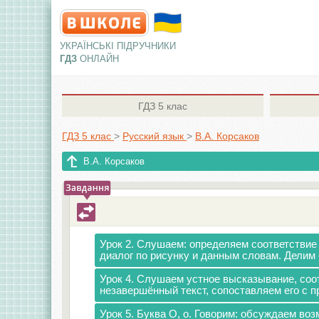
УКРАЇНСЬКІ ПІДРУЧНИКИ
ГДЗ
ОНЛАЙН
ГДЗ
5 клас
ГДЗ 5 клас
>
Русский язык
>
В.А. Корсаков
В.А. Корсаков
Урок 2. Слушаем: определяем соответствие
диалог по рисунку и данным словам. Делим 
Урок 4. Слушаем устное высказывание, соот
незавершённый текст, сопоставляем его с
Урок 5. Буква О, о. Говорим: обсуждаем во