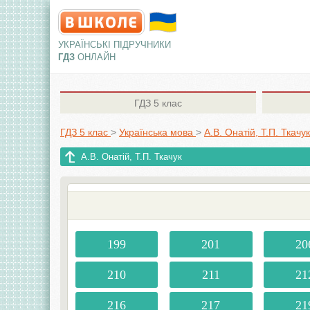
УКРАЇНСЬКІ ПІДРУЧНИКИ
ГДЗ
ОНЛАЙН
ГДЗ
5 клас
ГДЗ 5 клас
>
Українська мова
>
А.В. Онатій, Т.П. Ткачук
А.В. Онатій, Т.П. Ткачук
199
201
20
210
211
21
216
217
21