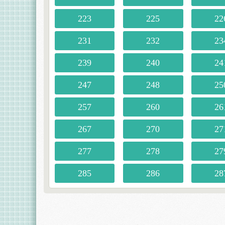
223
225
22
231
232
23
239
240
24
247
248
25
257
260
26
267
270
27
277
278
27
285
286
28