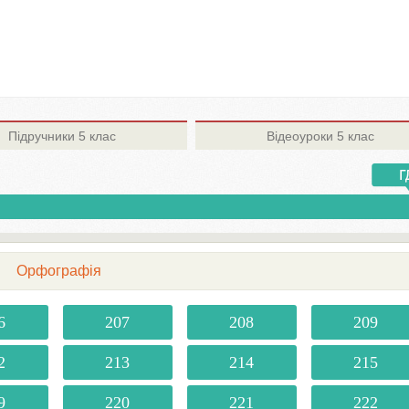
Підручники
5 клас
Відеоуроки
5 клас
Орфографія
6
207
208
209
2
213
214
215
9
220
221
222