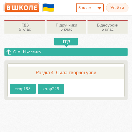
5-клас
ГДЗ
Підручники
Відеоуроки
5 клас
5 клас
5 клас
О.М. Ніколенко
Розділ 4. Сила творчої уяви
стор198
стор225