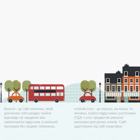
Вшколі - це твій помічник, який
vshkole.com - це портал, на якому ти
допоможе тобі швидко знайти
зможеш знайти підручники і роз'язники
відповідь на завдання або
(ГДЗ) з усіх предметів шкільної
завантажити підручник зі шкільної
програми для різних класів. Сайт
програми без жодних обмежень.
адаптовано під твій смартфон.