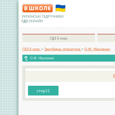
УКРАЇНСЬКІ ПІДРУЧНИКИ
ГДЗ
ОНЛАЙН
ГДЗ
5 клас
ГДЗ 5 клас
>
Зарубіжна література
>
О.М. Ніколенко
О.М. Ніколенко
стор11