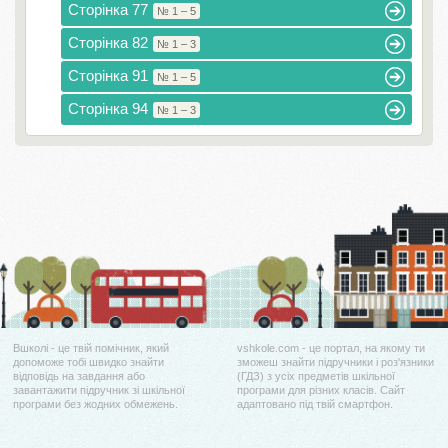
Сторінка 77
№ 1 – 5
Сторінка 82
№ 1 – 3
Сторінка 91
№ 1 – 5
Сторінка 94
№ 1 – 3
Вшколі - це твій помічник, який
vshkole.com - це портал, на якому ти
допоможе тобі швидко знайти
зможеш знайти підручники і роз'язники
відповідь на завдання або
(ГДЗ) з усіх предметів шкільної
завантажити підручник зі шкільної
програми для різних класів. Сайт
програми без жодних обмежень.
адаптовано під твій смартфон.