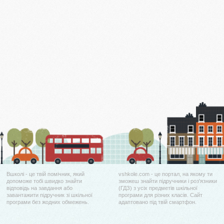
Вшколі - це твій помічник, який
vshkole.com - це портал, на якому ти
допоможе тобі швидко знайти
зможеш знайти підручники і роз'язники
відповідь на завдання або
(ГДЗ) з усіх предметів шкільної
завантажити підручник зі шкільної
програми для різних класів. Сайт
програми без жодних обмежень.
адаптовано під твій смартфон.