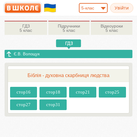
5-клас
ГДЗ
Підручники
Відеоуроки
5 клас
5 клас
5 клас
Є.В. Волощук
Біблія - духовна скарбниця людства
стор16
стор18
стор21
стор25
стор27
стор31