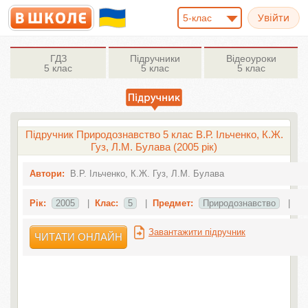
5-клас
ГДЗ
Підручники
Відеоуроки
5 клас
5 клас
5 клас
Підручник Природознавство 5 клас В.Р. Ільченко, К.Ж.
Гуз, Л.М. Булава (2005 рік)
Автори:
В.Р. Ільченко, К.Ж. Гуз, Л.М. Булава
Рік:
2005
|
Клас:
5
|
Предмет:
Природознавство
|
Завантажити підручник
ЧИТАТИ ОНЛАЙН