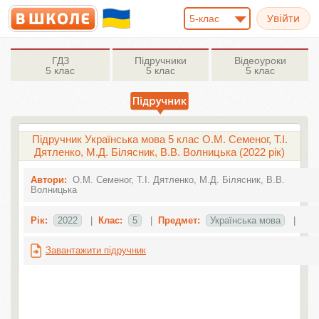
5-клас
ГДЗ
Підручники
Відеоуроки
5 клас
5 клас
5 клас
Підручник Українська мова 5 клас О.М. Семеног, Т.І.
Дятленко, М.Д. Білясник, В.В. Волницька (2022 рік)
Автори:
О.М. Семеног, Т.І. Дятленко, М.Д. Білясник, В.В.
Волницька
Рік:
2022
|
Клас:
5
|
Предмет:
Українська мова
|
Завантажити підручник