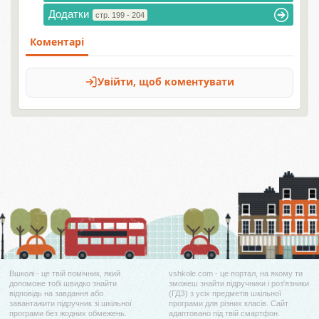
Додатки
стр. 199 - 204
Вшколі - це твій помічник, який
vshkole.com - це портал, на якому ти
допоможе тобі швидко знайти
зможеш знайти підручники і роз'язники
відповідь на завдання або
(ГДЗ) з усіх предметів шкільної
завантажити підручник зі шкільної
програми для різних класів. Сайт
програми без жодних обмежень.
адаптовано під твій смартфон.