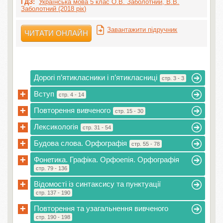
ГДЗ:
Українська мова 5 клас О.В. Заболотний, В.В.
Заболотний (2018 рік)
Завантажити підручник
ЧИТАТИ ОНЛАЙН
Дорогі п’ятикласники і п’ятикласниці
стр. 3 - 3
+
Вступ
стр. 4 - 14
+
Повторення вивченого
стр. 15 - 30
+
Лексикологія
стр. 31 - 54
+
Будова слова. Орфографія
стр. 55 - 78
+
Фонетика. Графіка. Орфоепія. Орфографія
стр. 79 - 136
+
Відомості із синтаксису та пунктуації
стр. 137 - 190
+
Повторення та узагальнення вивченого
стр. 190 - 198