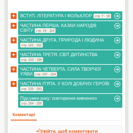
+
ВСТУП. ЛІТЕРАТУРА І ФОЛЬКЛОР
стр. 7 - 18
+
ЧАСТИНА ПЕРША. КАЗКИ НАРОДІВ
СВІТУ
стр. 19 - 114
+
ЧАСТИНА ДРУГА. ПРИРОДА І ЛЮДИНА
стр. 115 - 152
+
ЧАСТИНА ТРЕТЯ. СВІТ ДИТИНСТВА
стр. 153 - 196
+
ЧАСТИНА ЧЕТВЕРТА. СИЛА ТВОРЧОЇ
УЯВИ
стр. 197 - 224
+
ЧАСТИНА П’ЯТА. У КОЛІ ДОБРИХ ГЕРОЇВ
стр. 225 - 253
Підсумки року: повторення вивченого
стр. 254 - 255