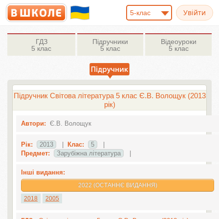
5-клас
ГДЗ
Підручники
Відеоуроки
5 клас
5 клас
5 клас
Підручник Світова література 5 клас Є.В. Волощук (2013
рік)
Автори:
Є.В. Волощук
Рік:
2013
|
Клас:
5
|
Предмет:
Зарубіжна література
|
Інші видання:
2022 (ОСТАННЄ ВИДАННЯ)
2018
2005