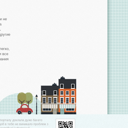
и не
а
.
другие
легко,
и все
нания
порталу доклала дуже багато
щоб в тебе не виникало проблем з