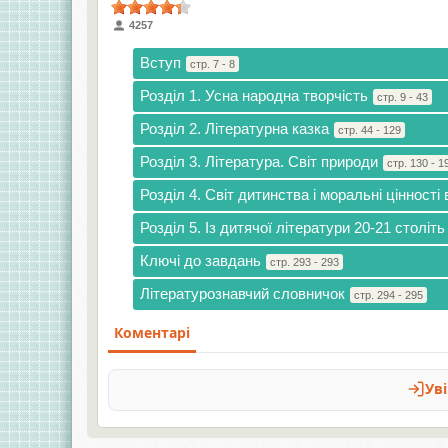
4257
Вступ
стр. 7 - 8
Розділ 1. Усна народна творчість
стр. 9 - 43
Розділ 2. Літературна казка
стр. 44 - 129
Розділ 3. Література. Світ природи
стр. 130 - 1
Розділ 4. Світ дитинства і моральні цінності 
Розділ 5. Із дитячої літератури 20-21 століть
Ключі до завдань
стр. 293 - 293
Літературознавчий словничок
стр. 294 - 295