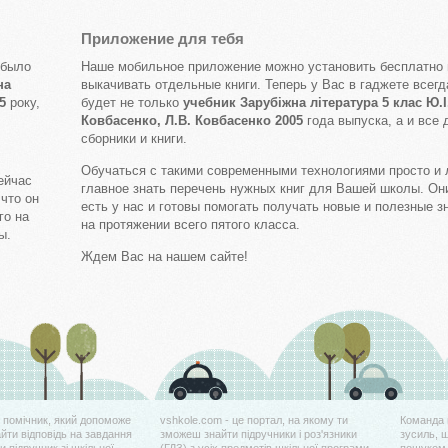
Приложение для тебя
 было
Наше мобильное приложение можно установить бесплатно 
на
выкачивать отдельные книги. Теперь у Вас в гаджете всегд
5
року,
будет не только
учебник Зарубіжна література 5 клас Ю.І
Ковбасенко, Л.В. Ковбасенко 2005
года выпуска, а и все 
сборники и книги.
Обучаться с такими современными технологиями просто и 
ейчас
главное знать перечень нужных книг для Вашей школы. Он
 что он
есть у нас и готовы помогать получать новые и полезные з
го на
на протяжении всего пятого класса.
ы.
Ждем Вас на нашем сайте!
й помічник, який допоможе
vshkole.com - це портал, на якому ти
Команда 
айти відповідь на завдання
зможеш знайти підручники і роз'язники
зусиль, 