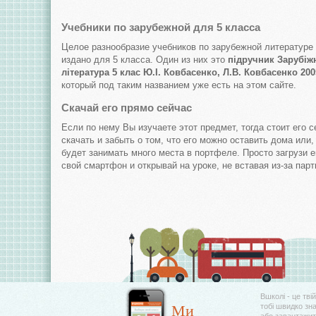
Учебники по зарубежной для 5 класса
Целое разнообразие учебников по зарубежной литературе
издано для 5 класса. Один из них это
підручник Зарубіж
література 5 клас Ю.І. Ковбасенко, Л.В. Ковбасенко 200
который под таким названием уже есть на этом сайте.
Скачай его прямо сейчас
Если по нему Вы изучаете этот предмет, тогда стоит его с
скачать и забыть о том, что его можно оставить дома или,
будет занимать много места в портфеле. Просто загрузи е
свой смартфон и открывай на уроке, не вставая из-за парт
Вшколі - це тві
Ми
тобі швидко зн