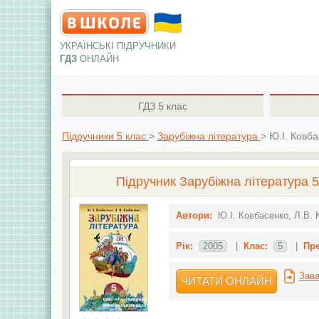
УКРАЇНСЬКІ ПІДРУЧНИКИ
ГДЗ
ОНЛАЙН
ГДЗ
5 клас
Підручники 5 клас
>
Зарубіжна література
>
Ю.І. Ковба
Підручник Зарубіжна література 5 
Автори:
Ю.І. Ковбасенко, Л.В.
Рік:
2005
|
Клас:
5
|
Пр
Зава
ЧИТАТИ ОНЛАЙН