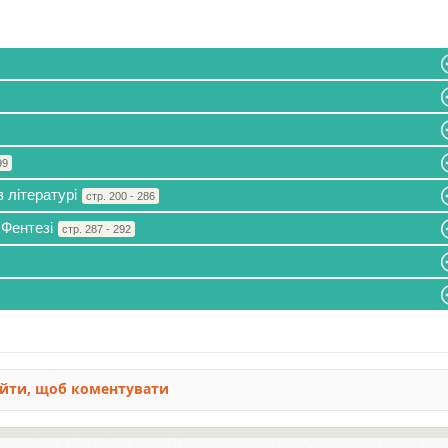
99
в літературі
стр. 200 - 286
 Фентезі
стр. 287 - 292