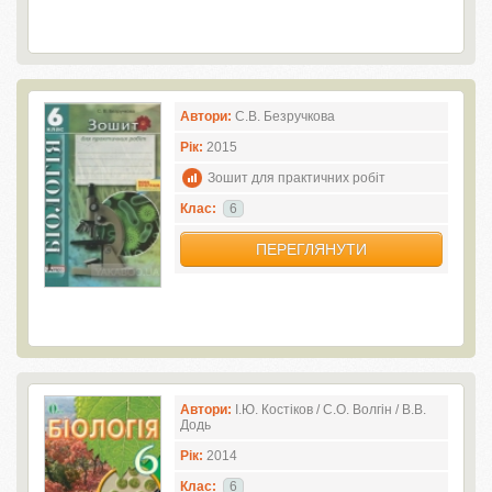
Автори:
С.В. Безручкова
Рік:
2015
Зошит для практичних робіт
Клас:
6
ПЕРЕГЛЯНУТИ
Автори:
І.Ю. Костіков / С.О. Волгін / В.В.
Додь
Рік:
2014
Клас:
6