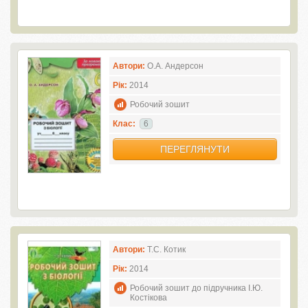
Автори:
О.А. Андерсон
Рік:
2014
Робочий зошит
Клас:
6
ПЕРЕГЛЯНУТИ
Автори:
Т.С. Котик
Рік:
2014
Робочий зошит до підручника І.Ю.
Костікова