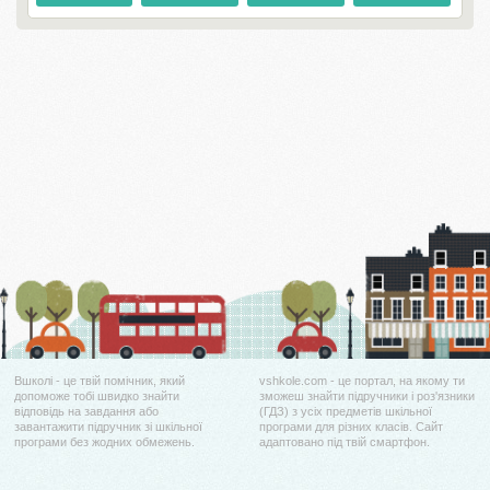
Вшколі - це твій помічник, який
vshkole.com - це портал, на якому ти
допоможе тобі швидко знайти
зможеш знайти підручники і роз'язники
відповідь на завдання або
(ГДЗ) з усіх предметів шкільної
завантажити підручник зі шкільної
програми для різних класів. Сайт
програми без жодних обмежень.
адаптовано під твій смартфон.