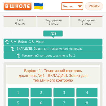
6-клас
ГДЗ
Підручники
Відеоуроки
6 клас
6 клас
6 клас
В.М. Бойко, С.В. Міхел
ВКЛАДИШ. Зошит для тематичного контролю
Тематичний контроль досягнень № 1
Варіант 1 - Тематичний контроль
досягнень № 1 - ВКЛАДИШ. Зошит для
тематичного контролю
1
2
3
4
5
6
7
8