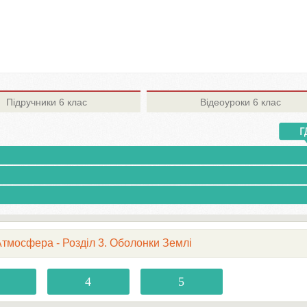
Підручники
6 клас
Відеоуроки
6 клас
 Атмосфера - Розділ 3. Оболонки Землі
4
5