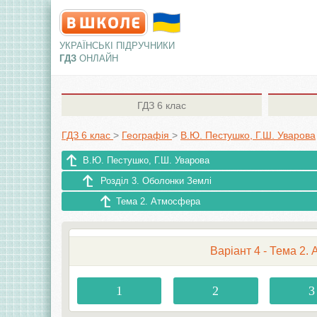
УКРАЇНСЬКІ ПІДРУЧНИКИ
ГДЗ
ОНЛАЙН
ГДЗ
6 клас
ГДЗ 6 клас
>
Географія
>
В.Ю. Пестушко, Г.Ш. Уварова
В.Ю. Пестушко, Г.Ш. Уварова
Розділ 3. Оболонки Землі
Тема 2. Атмосфера
Варіант 4 - Тема 2.
1
2
3