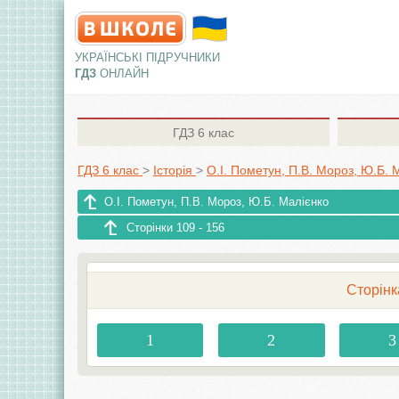
УКРАЇНСЬКІ ПІДРУЧНИКИ
ГДЗ
ОНЛАЙН
ГДЗ
6 клас
ГДЗ 6 клас
>
Історія
>
О.І. Пометун, П.В. Мороз, Ю.Б. 
О.І. Пометун, П.В. Мороз, Ю.Б. Малієнко
Сторінки 109 - 156
Сторінк
1
2
3