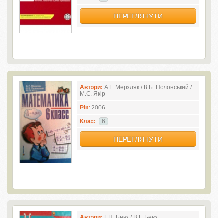
ПЕРЕГЛЯНУТИ
Автори:
А.Г. Мерзляк / В.Б. Полонський /
М.С. Якір
Рік:
2006
Клас:
6
ПЕРЕГЛЯНУТИ
Автори:
Г.П. Бевз / В.Г. Бевз