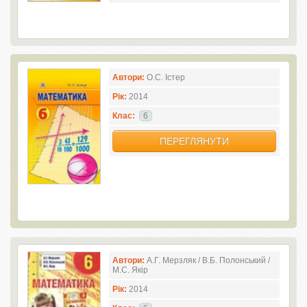
Автори:
О.С. Істер
Рік:
2014
Клас:
6
ПЕРЕГЛЯНУТИ
Автори:
А.Г. Мерзляк / В.Б. Полонський /
М.С. Якір
Рік:
2014