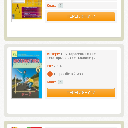
Клас:
6
ПЕРЕГЛЯНУТИ
Автори:
Н.А. Тарасенкова / І.М.
Богатирьова / О.М. Коломієць
Рік:
2014
На російській мові
Клас:
6
ПЕРЕГЛЯНУТИ