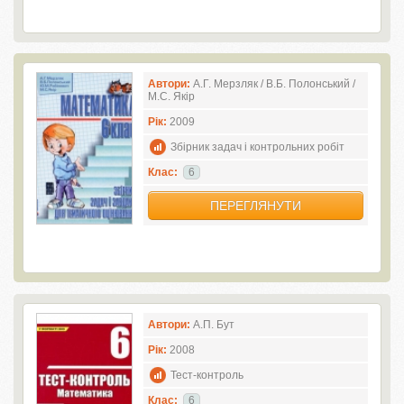
Автори:
А.Г. Мерзляк / В.Б. Полонський /
М.С. Якір
Рік:
2009
Збірник задач і контрольних робіт
Клас:
6
ПЕРЕГЛЯНУТИ
Автори:
А.П. Бут
Рік:
2008
Тест-контроль
Клас:
6