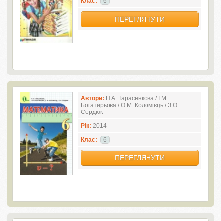
Клас:
6
ПЕРЕГЛЯНУТИ
Автори:
Н.А. Тарасенкова / І.М.
Богатирьова / О.М. Коломієць / З.О.
Сердюк
Рік:
2014
Клас:
6
ПЕРЕГЛЯНУТИ