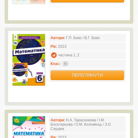
Автори:
Г.П. Бевз / В.Г. Бевз
Рік:
2023
частина 1, 2
Клас:
6
ПЕРЕГЛЯНУТИ
Автори:
Н.А. Тарасенкова / І.М.
Богатирьова / О.М. Коломієць / З.О.
Сердюк
Рік:
2023