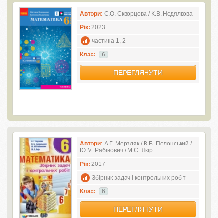
Автори:
С.О. Скворцова / К.В. Нєдялкова
Рік:
2023
частина 1, 2
Клас:
6
ПЕРЕГЛЯНУТИ
Автори:
А.Г. Мерзляк / В.Б. Полонський /
Ю.М. Рабінович / М.С. Якір
Рік:
2017
Збірник задач і контрольних робіт
Клас:
6
ПЕРЕГЛЯНУТИ