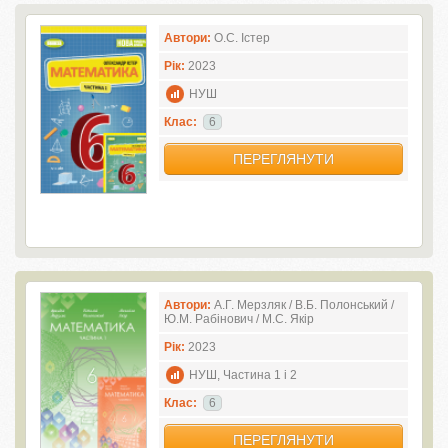
Автори:
О.С. Істер
Рік:
2023
НУШ
Клас:
6
ПЕРЕГЛЯНУТИ
Автори:
А.Г. Мерзляк / В.Б. Полонський /
Ю.М. Рабінович / М.С. Якір
Рік:
2023
НУШ, Частина 1 і 2
Клас:
6
ПЕРЕГЛЯНУТИ