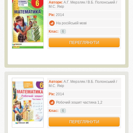
Автори:
А.Г. Мерзляк / В.Б. Полонський /
М.С. Якір
Рік:
2014
На російській мові
Клас:
6
ПЕРЕГЛЯНУТИ
Автори:
А.Г. Мерзляк / В.Б. Полонський /
М.С. Якір
Рік:
2014
Робочий зошит частина 1,2
Клас:
6
ПЕРЕГЛЯНУТИ