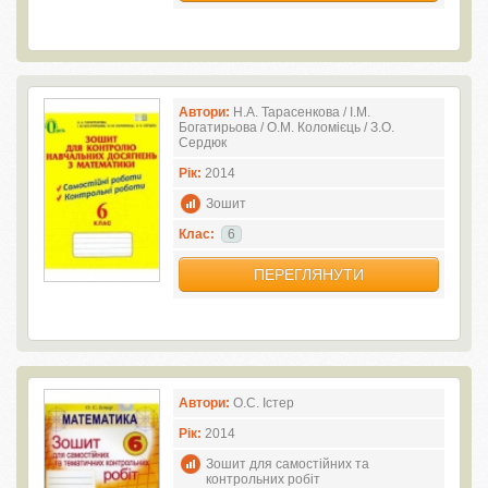
Автори:
Н.А. Тарасенкова / І.М.
Богатирьова / О.М. Коломієць / З.О.
Сердюк
Рік:
2014
Зошит
Клас:
6
ПЕРЕГЛЯНУТИ
Автори:
О.С. Істер
Рік:
2014
Зошит для самостійних та
контрольних робіт