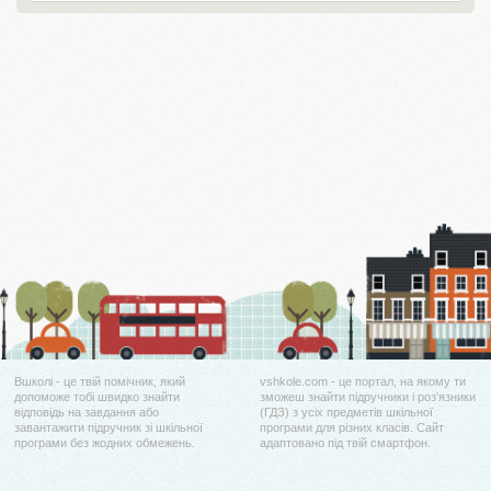
Вшколі - це твій помічник, який
vshkole.com - це портал, на якому ти
допоможе тобі швидко знайти
зможеш знайти підручники і роз'язники
відповідь на завдання або
(ГДЗ) з усіх предметів шкільної
завантажити підручник зі шкільної
програми для різних класів. Сайт
програми без жодних обмежень.
адаптовано під твій смартфон.