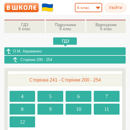
6-клас
ГДЗ
Підручники
Відеоуроки
6 клас
6 клас
6 клас
О.М. Авраменко
Сторінки 200 - 254
Сторінка 241 - Сторінки 200 - 254
4
5
6
7
8
9
10
11
12