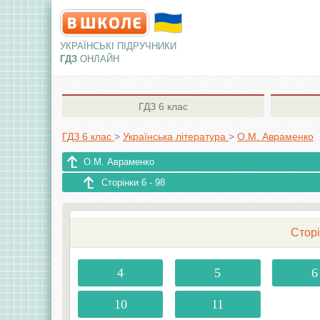
УКРАЇНСЬКІ ПІДРУЧНИКИ
ГДЗ
ОНЛАЙН
ГДЗ
6 клас
ГДЗ 6 клас
>
Українська література
>
О.М. Авраменко
О.М. Авраменко
Сторінки 6 - 98
Сторі
4
5
6
10
11