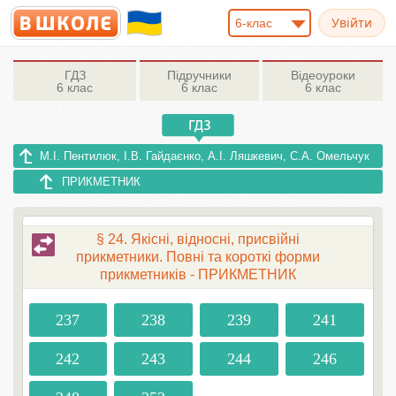
6-клас
ГДЗ
Підручники
Відеоуроки
6 клас
6 клас
6 клас
М.І. Пентилюк, І.В. Гайдаєнко, А.І. Ляшкевич, С.А. Омельчук
ПРИКМЕТНИК
§ 24. Якісні, відносні, присвійні
прикметники. Повні та короткі форми
прикметників - ПРИКМЕТНИК
237
238
239
241
242
243
244
246