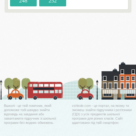
248
252
Вшколі - це твій помічник, який
vshkole.com - це портал, на якому ти
допоможе тобі швидко знайти
зможеш знайти підручники і роз'язники
відповідь на завдання або
(ГДЗ) з усіх предметів шкільної
завантажити підручник зі шкільної
програми для різних класів. Сайт
програми без жодних обмежень.
адаптовано під твій смартфон.