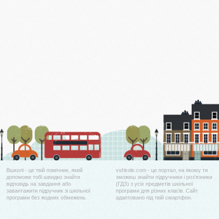
Вшколі - це твій помічник, який
vshkole.com - це портал, на якому ти
допоможе тобі швидко знайти
зможеш знайти підручники і роз'язники
відповідь на завдання або
(ГДЗ) з усіх предметів шкільної
завантажити підручник зі шкільної
програми для різних класів. Сайт
програми без жодних обмежень.
адаптовано під твій смартфон.