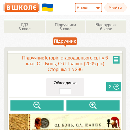
6-клас
ГДЗ
Підручники
Відеоуроки
6 клас
6 клас
6 клас
Підручник Історія стародавнього свiту 6
клас О.І. Бонь, О.Л. Іванюк (2005 рік)
Сторінка 1 з 296
Обкладинка
2