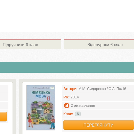
Підручники
6 клас
Відеоуроки
6 клас
Автори:
М.М. Сидоренко / О.А. Палій
Рік:
2014
2 рік навчання
Клас:
6
ПЕРЕГЛЯНУТИ