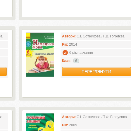
ва
Автори:
С.І. Сотникова / Г.В. Гоголєва
Рік:
2014
6 рік навчання
Клас:
6
ПЕРЕГЛЯНУТИ
ва
Автори:
С.І. Сотникова / Т.Ф. Білоусова
Рік:
2009