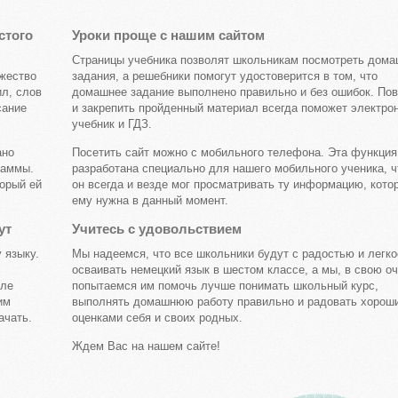
стого
Уроки проще с нашим сайтом
Страницы учебника позволят школьникам посмотреть дом
ожество
задания, а решебники помогут удостоверится в том, что
ил, слов
домашнее задание выполнено правильно и без ошибок. Пов
сание
и закрепить пройденный материал всегда поможет электро
учебник и ГДЗ.
ано
Посетить сайт можно с мобильного телефона. Эта функция
раммы.
разработана специально для нашего мобильного ученика, 
торый ей
он всегда и везде мог просматривать ту информацию, кото
ему нужна в данный момент.
ут
Учитесь с удовольствием
 языку.
Мы надеемся, что все школьники будут с радостью и легк
осваивать немецкий язык в шестом классе, а мы, в свою о
еле
попытаемся им помочь лучше понимать школьный курс,
им
выполнять домашнюю работу правильно и радовать хорош
ачать.
оценками себя и своих родных.
Ждем Вас на нашем сайте!