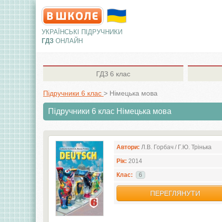
УКРАЇНСЬКІ ПІДРУЧНИКИ
ГДЗ
ОНЛАЙН
ГДЗ
6 клас
Підручники 6 клас
>
Німецька мова
Підручники 6 клас Німецька мова
Автори:
Л.В. Горбач / Г.Ю. Трінька
Рік:
2014
Клас:
6
ПЕРЕГЛЯНУТИ