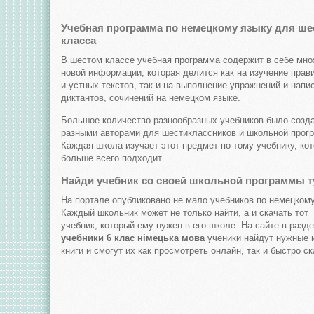
Учебная программа по немецкому языку для ше
класса
В шестом классе учебная программа содержит в себе мн
новой информации, которая делится как на изучение прав
и устных текстов, так и на выполнение упражнений и напи
диктантов, сочинений на немецком языке.
Большое количество разнообразных учебников было созд
разными авторами для шестиклассников и школьной прог
Каждая школа изучает этот предмет по тому учебнику, ко
больше всего подходит.
Найди учебник со своей школьной программы т
На портале опубликовано не мало учебников по немецкому
Каждый школьник может не только найти, а и скачать тот
учебник, который ему нужен в его школе. На сайте в разд
учебники 6 клас німецька мова
ученики найдут нужные 
книги и смогут их как просмотреть онлайн, так и быстро ск