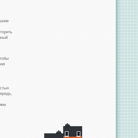
ашние
торить
нный
чтобы
рая
остью
чередь,
ими