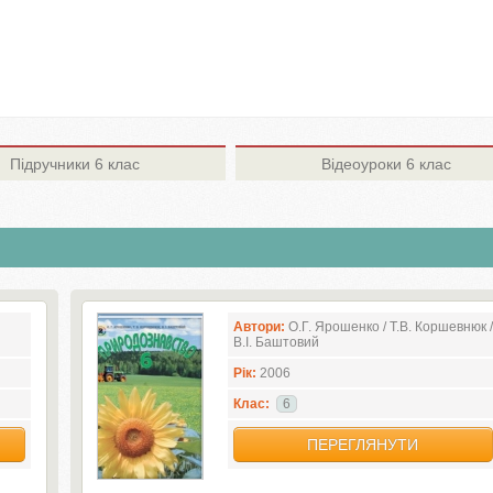
Підручники
6 клас
Відеоуроки
6 клас
Автори:
О.Г. Ярошенко / Т.В. Коршевнюк /
В.І. Баштовий
Рік:
2006
Клас:
6
ПЕРЕГЛЯНУТИ