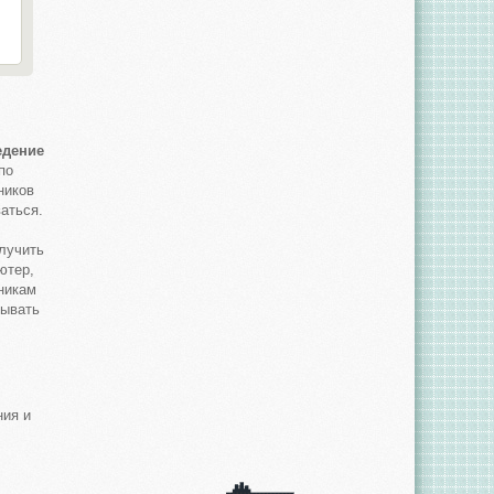
едение
по
ников
аться.
лучить
ютер,
никам
рывать
ния и