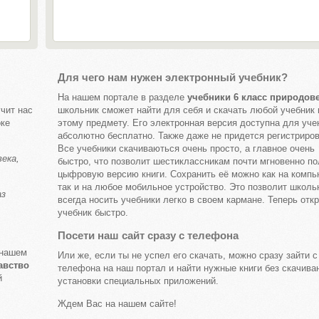
Для чего нам нужен электронный учебник?
На нашем портале в разделе
учебники 6 класс природов
учит нас
школьник сможет найти для себя и скачать любой учебник 
оке
этому предмету. Его электронная версия доступна для уче
абсолютно бесплатно. Также даже не придется регистриров
Все учебники скачиваються очень просто, а главное очень
ека,
быстро, что позволит шестиклассникам почти мгновенно по
цыфровую версию книги. Сохранить её можно как на компь
так и на любое мобильное устройство. Это позволит школь
аз
всегда носить учебники легко в своем кармане. Теперь отк
учебник быстро.
Посети наш сайт сразу с телефона
 нашем
Или же, если ты не успел его скачать, можно сразу зайти с
авство
телефона на наш портал и найти нужные книги без скачива
й
установки специальных приложений.
Ждем Вас на нашем сайте!