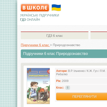
УКРАЇНСЬКІ ПІДРУЧНИКИ
ГДЗ
ОНЛАЙН
ГДЗ
6 клас
Підручники 6 клас
>
Природознавство
Підручники 6 клас Природознавство
Автори:
В.Р. Ільченко / К.Ж. Гуз / Л.М.
Рибалко
Рік:
2009
Клас:
6
ПЕРЕГЛЯНУТИ