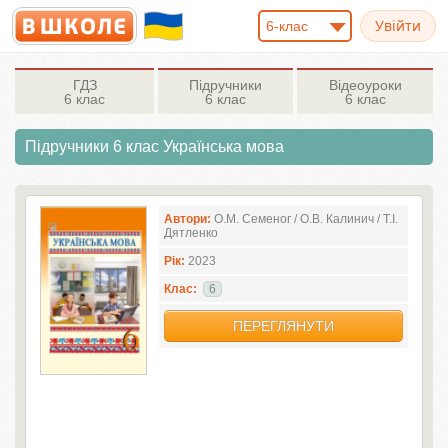
6-клас
ГДЗ
Підручники
Відеоуроки
6 клас
6 клас
6 клас
Підручники 6 клас Українська мова
Автори:
О.М. Семеног / О.В. Калинич / Т.І.
Дятленко
Рік:
2023
Клас:
6
ПЕРЕГЛЯНУТИ