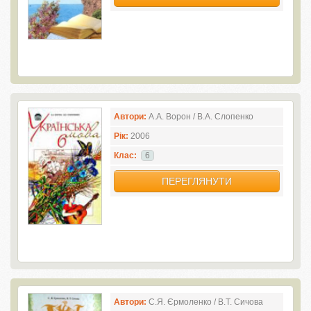
Автори:
А.А. Ворон / В.А. Слопенко
Рік:
2006
Клас:
6
ПЕРЕГЛЯНУТИ
Автори:
С.Я. Єрмоленко / В.Т. Сичова