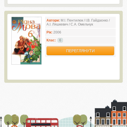
Автори:
М.І. Пентилюк / І.В. Гайдаєнко /
А.І. Ляшкевич / С.А. Омельчук
Рік:
2006
Клас:
6
ПЕРЕГЛЯНУТИ