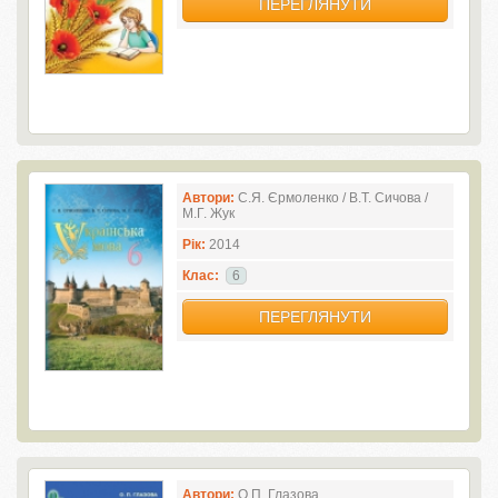
ПЕРЕГЛЯНУТИ
Автори:
С.Я. Єрмоленко / В.Т. Сичова /
М.Г. Жук
Рік:
2014
Клас:
6
ПЕРЕГЛЯНУТИ
Автори:
О.П. Глазова