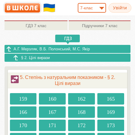
7-клас
ГДЗ
7 клас
Підручники
7 клас
А.Г. Мерзляк, В.Б. Полонський, М.С. Якір
§ 2. Цілі вирази
5. Степінь з натуральним показником - § 2.
Цілі вирази
159
160
162
165
166
167
168
169
170
171
172
173