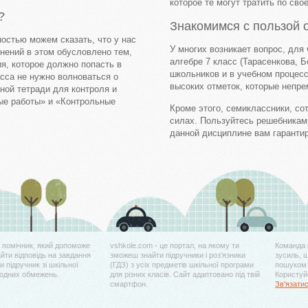
которое те могут тратить по св
?
Знакомимся с пользой 
ностью можем сказать, что у нас
У многих возникает вопрос, для
нений в этом обусловлено тем,
алгебре 7 класс (Тарасенкова, 
я, которое должно попасть в
школьников и в учебном процес
сса не нужно волноваться о
высоких отметок, которые непре
ной тетради для контроля и
ые работы» и «Контрольные
Кроме этого, семиклассники, со
силах. Пользуйтесь решебникам
данной дисциплине вам гаранти
й помічник, який допоможе
vshkole.com - це портал, на якому ти
Команда 
айти відповідь на завдання
зможеш знайти підручники і роз'язники
зусиль, 
 підручник зі шкільної
(ГДЗ) з усіх предметів шкільної програми
пошуком 
жодних обмежень.
для різних класів. Сайт адаптовано під твій
Користуйс
смартфон.
Зв'язати