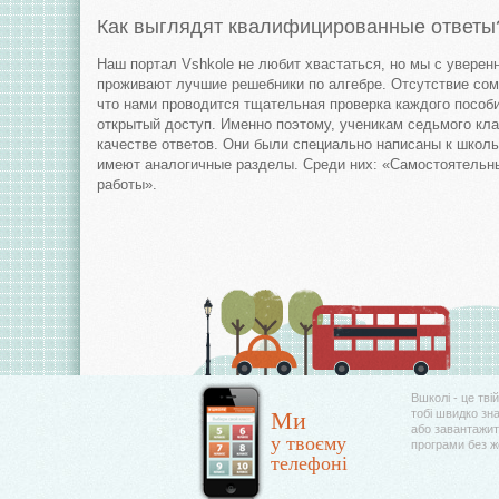
Как выглядят квалифицированные ответы
Наш портал Vshkole не любит хвастаться, но мы с уверен
проживают лучшие решебники по алгебре. Отсутствие сом
что нами проводится тщательная проверка каждого пособи
открытый доступ. Именно поэтому, ученикам седьмого кла
качестве ответов. Они были специально написаны к школь
имеют аналогичные разделы. Среди них: «Самостоятельн
работы».
Вшколі - це тві
Ми
тобі швидко зн
або завантажити
у твоєму
програми без 
телефоні