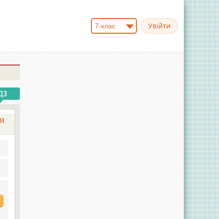
7-клас
ля