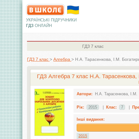
УКРАЇНСЬКІ ПІДРУЧНИКИ
ГДЗ
ОНЛАЙН
ГДЗ
7 клас
ГДЗ 7 клас
>
Алгебра
>
Н.А. Тарасенкова, І.М. Богатир
ГДЗ Алгебра 7 клас Н.А. Тарасенкова, 
Автори:
Н.А. Тарасенкова, І.М.
Рік:
2015
|
Клас:
7
|
Пр
Інші видання:
2015