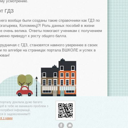
оему усмотрению.
от ГДЗ
 чего вообще были созданы такие справочники как ГДЗ по
Богатырева, Коломиец)?! Роль данных пособий в жизни
се очень велика. Ответы помогают ученикам с получением
менно приведут к росту общего балла.
трудничая с ГДЗ, становятся намного увереннее в своих
и по алгебре на страницах портала ВШКОЛЕ и успех в
рован!
порталу доклала дуже багато
щоб в тебе не виникало проблем з
потрібної інформації.
я із задоволенням!!!
ся з нами