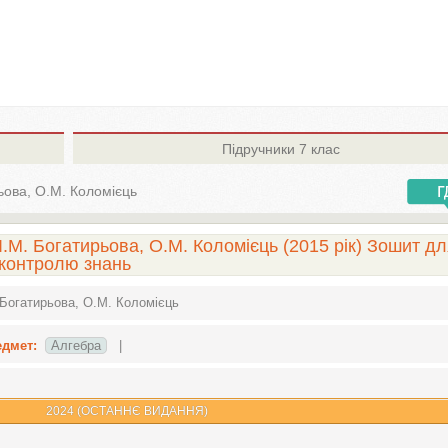
Підручники
7 клас
ьова, О.М. Коломієць
І.М. Богатирьова, О.М. Коломієць (2015 рік) Зошит д
контролю знань
 Богатирьова, О.М. Коломієць
едмет:
Алгебра
|
2024 (ОСТАННЄ ВИДАННЯ)