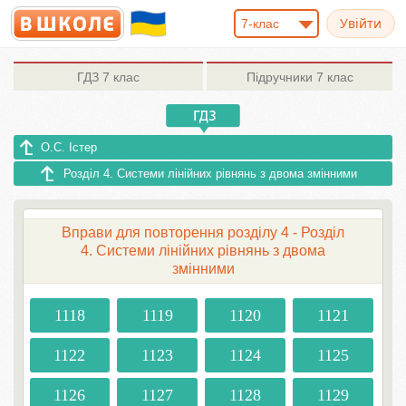
7-клас
ГДЗ
7 клас
Підручники
7 клас
О.С. Істер
Розділ 4. Системи лінійних рівнянь з двома змінними
Вправи для повторення розділу 4 - Розділ
4. Системи лінійних рівнянь з двома
змінними
1118
1119
1120
1121
1122
1123
1124
1125
1126
1127
1128
1129