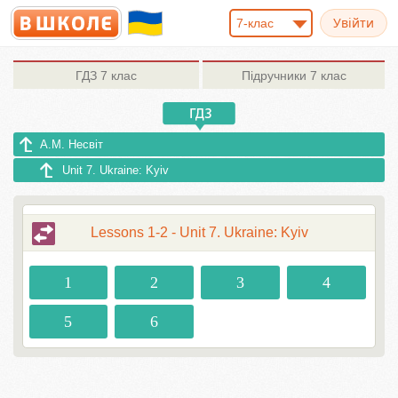
7-клас
ГДЗ
7 клас
Підручники
7 клас
А.М. Несвіт
Unit 7. Ukraine: Kyiv
Lessons 1-2 - Unit 7. Ukraine: Kyiv
1
2
3
4
5
6