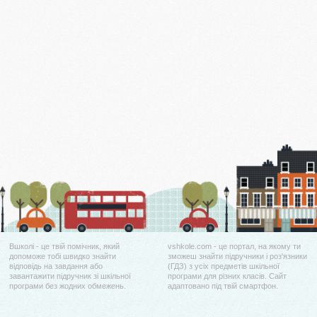
Вшколі - це твій помічник, який
vshkole.com - це портал, на якому ти
допоможе тобі швидко знайти
зможеш знайти підручники і роз'язники
відповідь на завдання або
(ГДЗ) з усіх предметів шкільної
завантажити підручник зі шкільної
програми для різних класів. Сайт
програми без жодних обмежень.
адаптовано під твій смартфон.