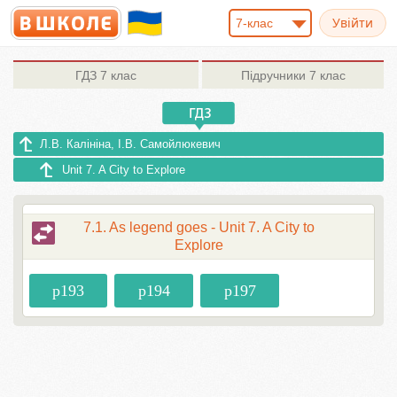
7-клас
ГДЗ
7 клас
Підручники
7 клас
Л.В. Калініна, І.В. Самойлюкевич
Unit 7. A City to Explore
7.1. As legend goes - Unit 7. A City to
Explore
p193
p194
p197