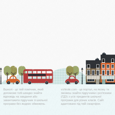
Вшколі - це твій помічник, який
vshkole.com - це портал, на якому ти
допоможе тобі швидко знайти
зможеш знайти підручники і роз'язники
відповідь на завдання або
(ГДЗ) з усіх предметів шкільної
завантажити підручник зі шкільної
програми для різних класів. Сайт
програми без жодних обмежень.
адаптовано під твій смартфон.