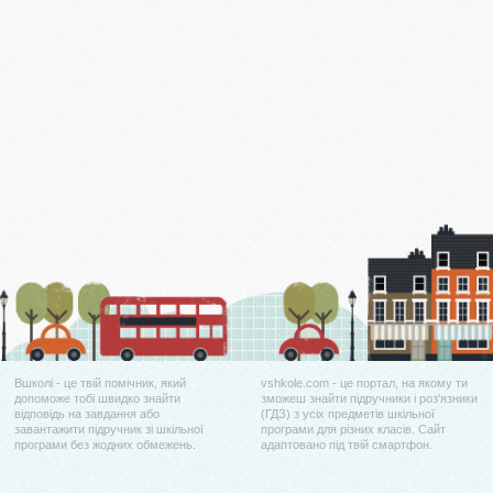
Вшколі - це твій помічник, який
vshkole.com - це портал, на якому ти
допоможе тобі швидко знайти
зможеш знайти підручники і роз'язники
відповідь на завдання або
(ГДЗ) з усіх предметів шкільної
завантажити підручник зі шкільної
програми для різних класів. Сайт
програми без жодних обмежень.
адаптовано під твій смартфон.