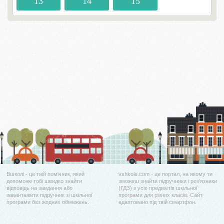
13
14
15
Вшколі - це твій помічник, який
vshkole.com - це портал, на якому ти
допоможе тобі швидко знайти
зможеш знайти підручники і роз'язники
відповідь на завдання або
(ГДЗ) з усіх предметів шкільної
завантажити підручник зі шкільної
програми для різних класів. Сайт
програми без жодних обмежень.
адаптовано під твій смартфон.