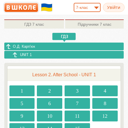
7-клас
ГДЗ
7 клас
Підручники
7 клас
О.Д. Карп'юк
UNIT 1
Lesson 2. After School - UNIT 1
1
2
3
4
5
6
7
8
9
10
11
12