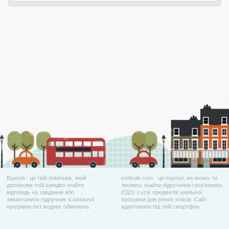
Вшколі - це твій помічник, який
vshkole.com - це портал, на якому ти
допоможе тобі швидко знайти
зможеш знайти підручники і роз'язники
відповідь на завдання або
(ГДЗ) з усіх предметів шкільної
завантажити підручник зі шкільної
програми для різних класів. Сайт
програми без жодних обмежень.
адаптовано під твій смартфон.