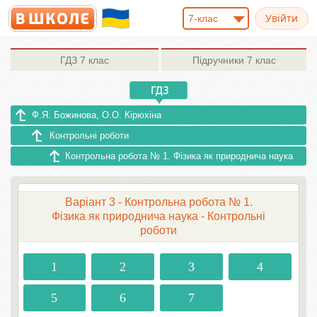
7-клас
ГДЗ
7 клас
Підручники
7 клас
Ф.Я. Божинова, О.О. Кірюхіна
Контрольні роботи
Контрольна робота № 1. Фізика як природнича наука
Варіант 3 - Контрольна робота № 1.
Фізика як природнича наука - Контрольні
роботи
1
2
3
4
5
6
7