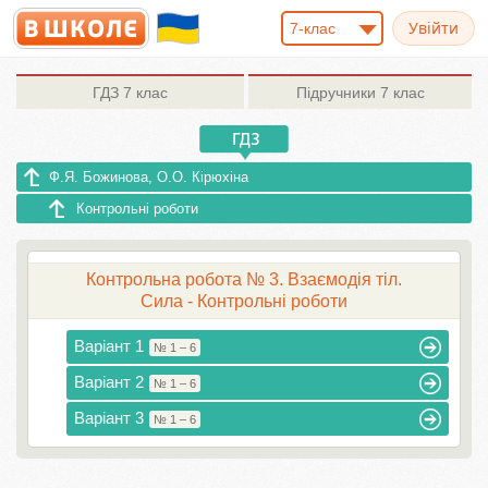
7-клас
ГДЗ
7 клас
Підручники
7 клас
Ф.Я. Божинова, О.О. Кірюхіна
Контрольні роботи
Контрольна робота № 3. Взаємодія тіл.
Сила - Контрольні роботи
Варіант 1
№ 1 – 6
Варіант 2
№ 1 – 6
Варіант 3
№ 1 – 6