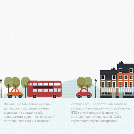
Вшколі - це твій помічник, який
vshkole.com - це портал, на якому ти
допоможе тобі швидко знайти
зможеш знайти підручники і роз'язники
відповідь на завдання або
(ГДЗ) з усіх предметів шкільної
завантажити підручник зі шкільної
програми для різних класів. Сайт
програми без жодних обмежень.
адаптовано під твій смартфон.