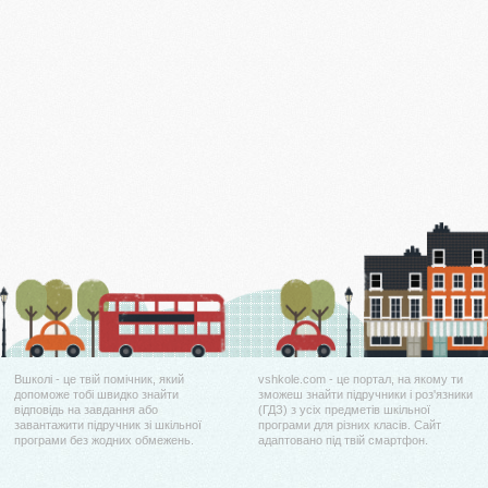
Вшколі - це твій помічник, який
vshkole.com - це портал, на якому ти
допоможе тобі швидко знайти
зможеш знайти підручники і роз'язники
відповідь на завдання або
(ГДЗ) з усіх предметів шкільної
завантажити підручник зі шкільної
програми для різних класів. Сайт
програми без жодних обмежень.
адаптовано під твій смартфон.