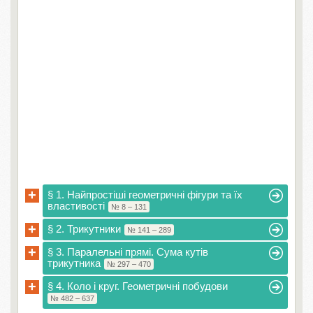
+
§ 1. Найпростіші геометричні фігури та їх
властивості
№ 8 – 131
+
§ 2. Трикутники
№ 141 – 289
+
§ 3. Паралельні прямі. Сума кутів
трикутника
№ 297 – 470
+
§ 4. Коло і круг. Геометричні побудови
№ 482 – 637