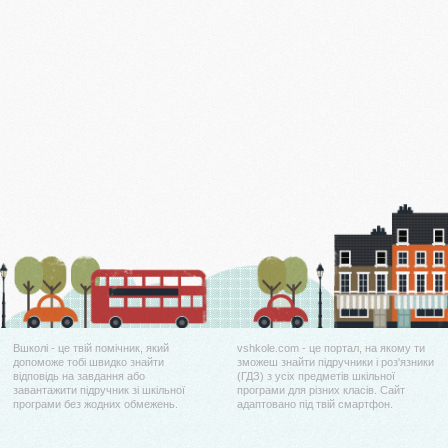
Вшколі - це твій помічник, який
vshkole.com - це портал, на якому ти
допоможе тобі швидко знайти
зможеш знайти підручники і роз'язники
відповідь на завдання або
(ГДЗ) з усіх предметів шкільної
завантажити підручник зі шкільної
програми для різних класів. Сайт
програми без жодних обмежень.
адаптовано під твій смартфон.