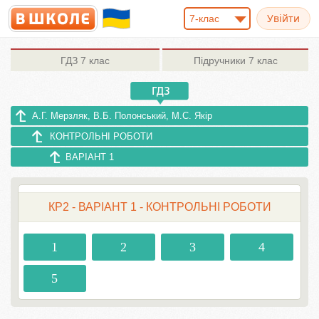
7-клас
ГДЗ
7 клас
Підручники
7 клас
А.Г. Мерзляк, В.Б. Полонський, М.С. Якір
КОНТРОЛЬНІ РОБОТИ
ВАРІАНТ 1
КР2 - ВАРІАНТ 1 - КОНТРОЛЬНІ РОБОТИ
1
2
3
4
5