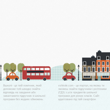
Вшколі - це твій помічник, який
vshkole.com - це портал, на якому ти
допоможе тобі швидко знайти
зможеш знайти підручники і роз'язники
відповідь на завдання або
(ГДЗ) з усіх предметів шкільної
завантажити підручник зі шкільної
програми для різних класів. Сайт
програми без жодних обмежень.
адаптовано під твій смартфон.