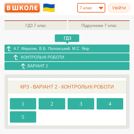
7-клас
ГДЗ
7 клас
Підручники
7 клас
А.Г. Мерзляк, В.Б. Полонський, М.С. Якір
КОНТРОЛЬНІ РОБОТИ
ВАРІАНТ 2
КР3 - ВАРІАНТ 2 - КОНТРОЛЬНІ РОБОТИ
1
2
3
4
5