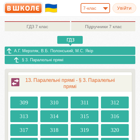
7-клас
ГДЗ
7 клас
Підручники
7 клас
А.Г. Мерзляк, В.Б. Полонський, М.С. Якір
§ 3. Паралельні прямі
13. Паралельні прямі - § 3. Паралельні
прямі
309
310
311
312
313
314
315
316
317
318
319
320