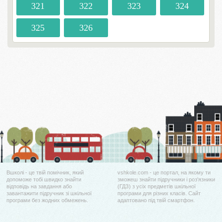
321
322
323
324
325
326
Вшколі - це твій помічник, який
vshkole.com - це портал, на якому ти
допоможе тобі швидко знайти
зможеш знайти підручники і роз'язники
відповідь на завдання або
(ГДЗ) з усіх предметів шкільної
завантажити підручник зі шкільної
програми для різних класів. Сайт
програми без жодних обмежень.
адаптовано під твій смартфон.