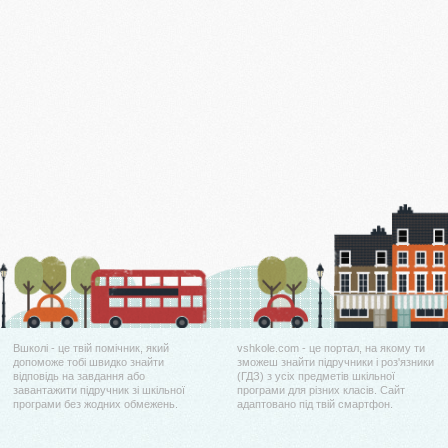
Вшколі - це твій помічник, який
vshkole.com - це портал, на якому ти
допоможе тобі швидко знайти
зможеш знайти підручники і роз'язники
відповідь на завдання або
(ГДЗ) з усіх предметів шкільної
завантажити підручник зі шкільної
програми для різних класів. Сайт
програми без жодних обмежень.
адаптовано під твій смартфон.