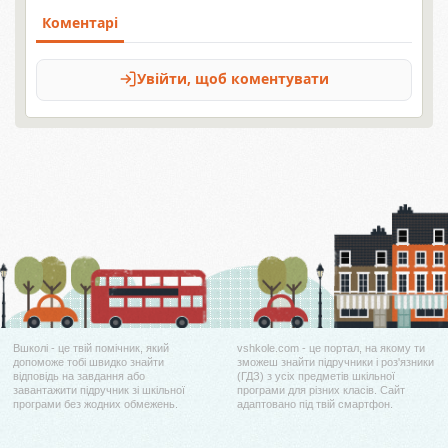
Вшколі - це твій помічник, який
vshkole.com - це портал, на якому ти
допоможе тобі швидко знайти
зможеш знайти підручники і роз'язники
відповідь на завдання або
(ГДЗ) з усіх предметів шкільної
завантажити підручник зі шкільної
програми для різних класів. Сайт
програми без жодних обмежень.
адаптовано під твій смартфон.