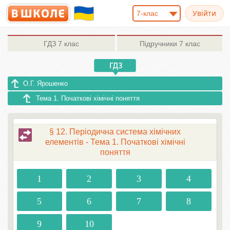
7-клас
ГДЗ
7 клас
Підручники
7 клас
О.Г. Ярошенко
Тема 1. Початкові хімічні поняття
§ 12. Періодична система хімічних
елементів - Тема 1. Початкові хімічні
поняття
1
2
3
4
5
6
7
8
9
10