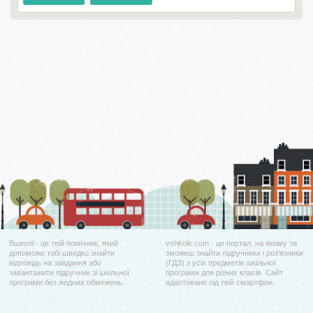
Вшколі - це твій помічник, який
vshkole.com - це портал, на якому ти
допоможе тобі швидко знайти
зможеш знайти підручники і роз'язники
відповідь на завдання або
(ГДЗ) з усіх предметів шкільної
завантажити підручник зі шкільної
програми для різних класів. Сайт
програми без жодних обмежень.
адаптовано під твій смартфон.