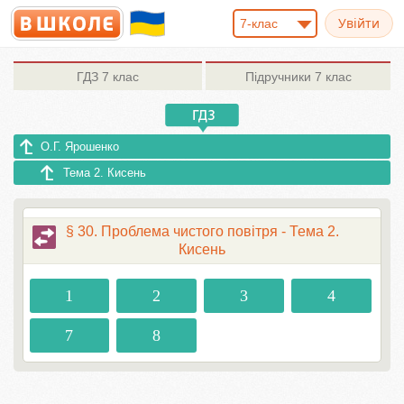
7-клас
ГДЗ
7 клас
Підручники
7 клас
О.Г. Ярошенко
Тема 2. Кисень
§ 30. Проблема чистого повітря - Тема 2.
Кисень
1
2
3
4
7
8