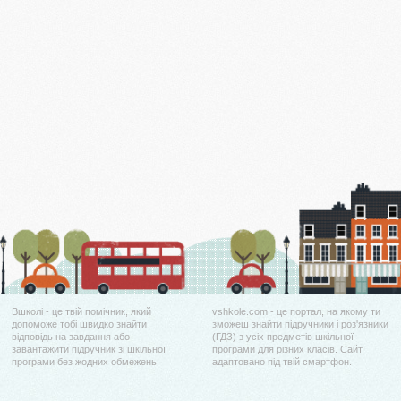
Вшколі - це твій помічник, який
vshkole.com - це портал, на якому ти
допоможе тобі швидко знайти
зможеш знайти підручники і роз'язники
відповідь на завдання або
(ГДЗ) з усіх предметів шкільної
завантажити підручник зі шкільної
програми для різних класів. Сайт
програми без жодних обмежень.
адаптовано під твій смартфон.