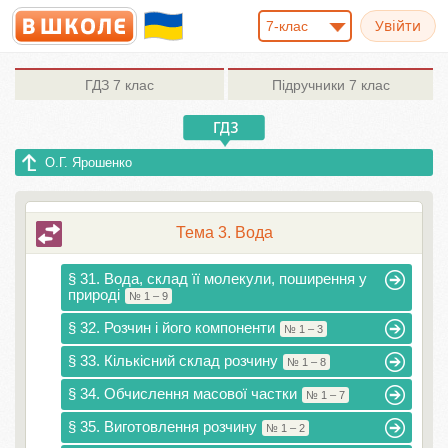
7-клас
ГДЗ
7 клас
Підручники
7 клас
О.Г. Ярошенко
Тема 3. Вода
§ 31. Вода, склад її молекули, поширення у
природі
№ 1 – 9
§ 32. Розчин і його компоненти
№ 1 – 3
§ 33. Кількісний склад розчину
№ 1 – 8
§ 34. Обчислення масової частки
№ 1 – 7
§ 35. Виготовлення розчину
№ 1 – 2