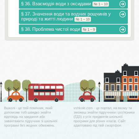
§ 36. Взаємодія води з оксидами
№ 1 – 10
§ 37. Значення води та водних рощчинів у
природі та житті людини
№ 1 – 10
§ 38. Проблема чистої води
№ 1 – 9
Вшколі - це твій помічник, який
vshkole.com - це портал, на якому ти
допоможе тобі швидко знайти
зможеш знайти підручники і роз'язники
відповідь на завдання або
(ГДЗ) з усіх предметів шкільної
завантажити підручник зі шкільної
програми для різних класів. Сайт
програми без жодних обмежень.
адаптовано під твій смартфон.