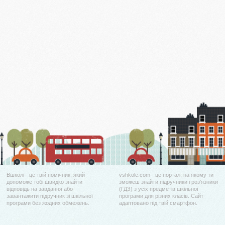
Вшколі - це твій помічник, який
vshkole.com - це портал, на якому ти
допоможе тобі швидко знайти
зможеш знайти підручники і роз'язники
відповідь на завдання або
(ГДЗ) з усіх предметів шкільної
завантажити підручник зі шкільної
програми для різних класів. Сайт
програми без жодних обмежень.
адаптовано під твій смартфон.