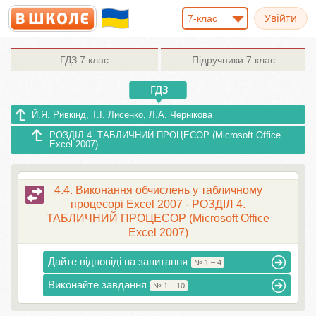
7-клас
ГДЗ
7 клас
Підручники
7 клас
Й.Я. Ривкінд, Т.І. Лисенко, Л.А. Чернікова
РОЗДІЛ 4. ТАБЛИЧНИЙ ПРОЦЕСОР (Microsoft Office
Excel 2007)
4.4. Виконання обчислень у табличному
процесорі Excel 2007 - РОЗДІЛ 4.
ТАБЛИЧНИЙ ПРОЦЕСОР (Microsoft Office
Excel 2007)
Дайте відповіді на запитання
№ 1 – 4
Виконайте завдання
№ 1 – 10