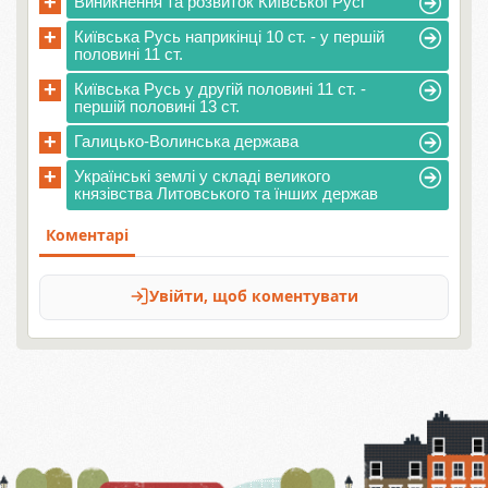
+
Виникнення та розвиток Київської Русі
+
Київська Русь наприкінці 10 ст. - у першій
половині 11 ст.
+
Київська Русь у другій половині 11 ст. -
першій половині 13 ст.
+
Галицько-Волинська держава
+
Українські землі у складі великого
князівства Литовського та їнших держав